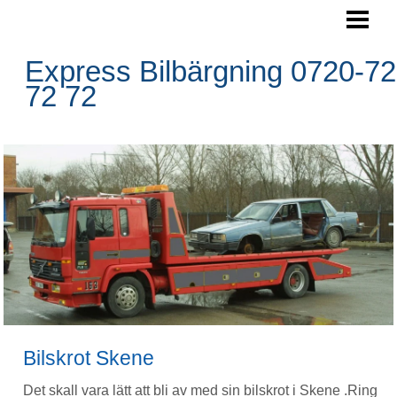
SKROTA BILEN
BOKA HÄMTNING
Express Bilbärgning 0720-72
72 72
HÄMTNINGSOMRÅDE
RESERVDELAR
FRÅGOR&SVAR
BLOGG
FOTO
BILBÄRGNING
KONTAKTA OSS
Bilskrot Skene
Det skall vara lätt att bli av med sin bilskrot i Skene .Ring