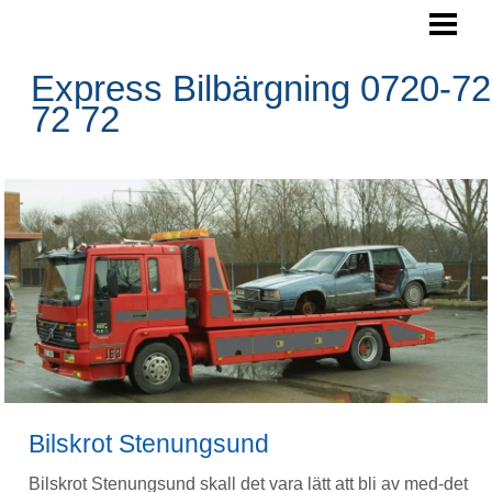
SKROTA BILEN
BOKA HÄMTNING
Express Bilbärgning 0720-72
72 72
HÄMTNINGSOMRÅDE
RESERVDELAR
FRÅGOR&SVAR
BLOGG
FOTO
BILBÄRGNING
KONTAKTA OSS
Bilskrot Stenungsund
Bilskrot Stenungsund skall det vara lätt att bli av med-det