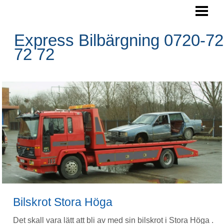
SKROTA BILEN
BOKA HÄMTNING
Express Bilbärgning 0720-72
72 72
HÄMTNINGSOMRÅDE
RESERVDELAR
FRÅGOR&SVAR
BLOGG
FOTO
BILBÄRGNING
KONTAKTA OSS
Bilskrot Stora Höga
Det skall vara lätt att bli av med sin bilskrot i Stora Höga .