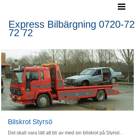
SKROTA BILEN
BOKA HÄMTNING
Express Bilbärgning 0720-72
72 72
HÄMTNINGSOMRÅDE
RESERVDELAR
FRÅGOR&SVAR
BLOGG
FOTO
BILBÄRGNING
KONTAKTA OSS
Bilskrot Styrsö
Det skall vara lätt att bli av med sin bilskrot på Styrsö .