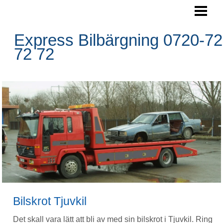
SKROTA BILEN
BOKA HÄMTNING
Express Bilbärgning 0720-72
72 72
HÄMTNINGSOMRÅDE
RESERVDELAR
FRÅGOR&SVAR
BLOGG
FOTO
BILBÄRGNING
KONTAKTA OSS
Bilskrot Tjuvkil
Det skall vara lätt att bli av med sin bilskrot i Tjuvkil. Ring