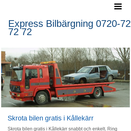
SKROTA BILEN
BOKA HÄMTNING
Express Bilbärgning 0720-72
72 72
HÄMTNINGSOMRÅDE
RESERVDELAR
FRÅGOR&SVAR
BLOGG
FOTO
BILBÄRGNING
KONTAKTA OSS
Skrota bilen gratis i Kållekärr
Skrota bilen gratis i Kållekärr snabbt och enkelt. Ring