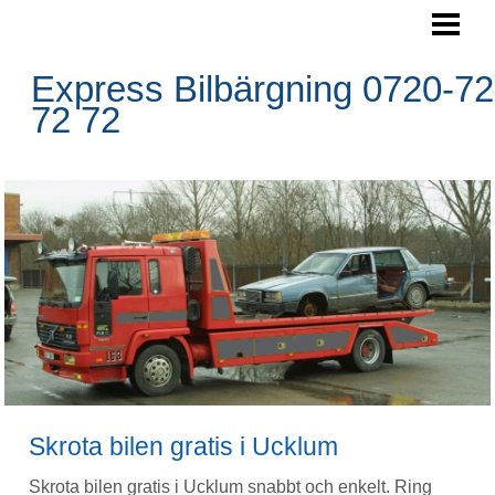
SKROTA BILEN
BOKA HÄMTNING
Express Bilbärgning 0720-72
72 72
HÄMTNINGSOMRÅDE
RESERVDELAR
FRÅGOR&SVAR
BLOGG
FOTO
BILBÄRGNING
KONTAKTA OSS
Skrota bilen gratis i Ucklum
Skrota bilen gratis i Ucklum snabbt och enkelt. Ring