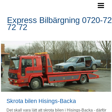
SKROTA BILEN
BOKA HÄMTNING
Express Bilbärgning 0720-72
72 72
HÄMTNINGSOMRÅDE
RESERVDELAR
FRÅGOR&SVAR
BLOGG
FOTO
BILBÄRGNING
KONTAKTA OSS
Skrota bilen Hisings-Backa
Det skall vara lätt att skrota bilen i Hisings-Backa - därför