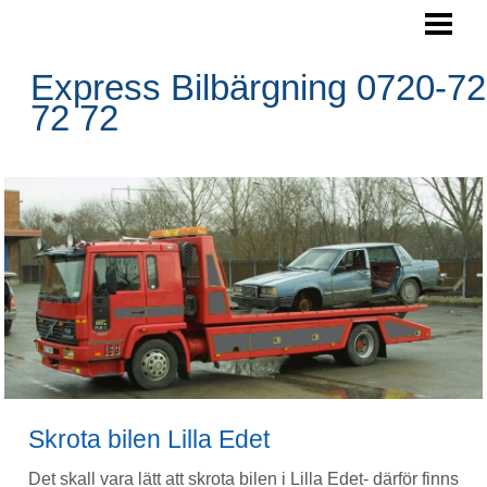
SKROTA BILEN
BOKA HÄMTNING
Express Bilbärgning 0720-72
72 72
HÄMTNINGSOMRÅDE
RESERVDELAR
FRÅGOR&SVAR
BLOGG
FOTO
BILBÄRGNING
KONTAKTA OSS
Skrota bilen Lilla Edet
Det skall vara lätt att skrota bilen i Lilla Edet- därför finns