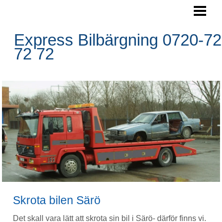
SKROTA BILEN
BOKA HÄMTNING
Express Bilbärgning 0720-72
72 72
HÄMTNINGSOMRÅDE
RESERVDELAR
FRÅGOR&SVAR
BLOGG
FOTO
BILBÄRGNING
KONTAKTA OSS
Skrota bilen Särö
Det skall vara lätt att skrota sin bil i Särö- därför finns vi.