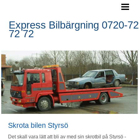
SKROTA BILEN
BOKA HÄMTNING
Express Bilbärgning 0720-72
72 72
HÄMTNINGSOMRÅDE
RESERVDELAR
FRÅGOR&SVAR
BLOGG
FOTO
BILBÄRGNING
KONTAKTA OSS
Skrota bilen Styrsö
Det skall vara lätt att bli av med sin skrotbil på Styrsö -