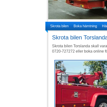
Skrota bilen
Boka hämtning
Hä
Skrota bilen Torsland
Skrota bilen Torslanda skall vara 
0720-727272 eller boka online fö