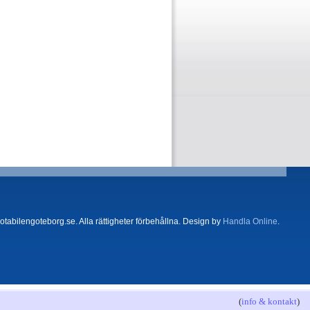
tabilengoteborg.se. Alla rättigheter förbehållna. Design by
Handla Online
.
(
info & kontakt
)