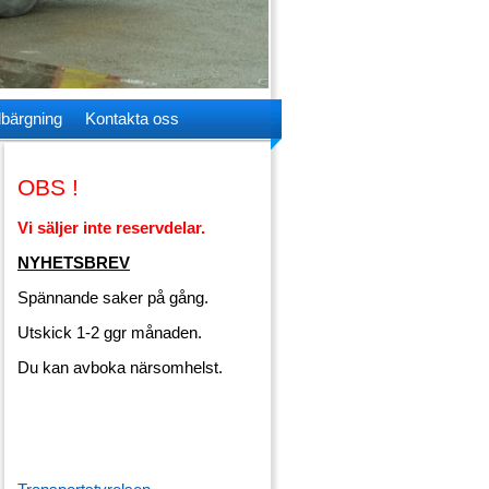
lbärgning
Kontakta oss
OBS !
Vi säljer inte reservdelar.
NYHETSBREV
Spännande saker på gång.
Utskick 1-2 ggr månaden.
Du kan avboka närsomhelst.