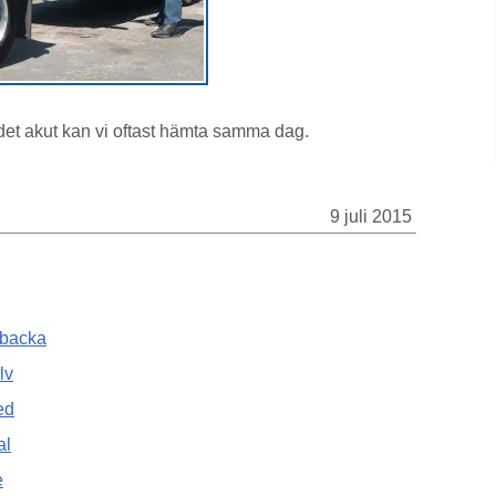
 det akut kan vi oftast hämta samma dag.
9 juli 2015
sbacka
lv
ed
al
e