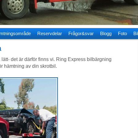
mtningsområde
Reservdelar
Frågor&svar
Blogg
Foto
Bi
a
lätt- det är därför finns vi. Ring Express bilbärgning
r hämtning av din skrotbil.