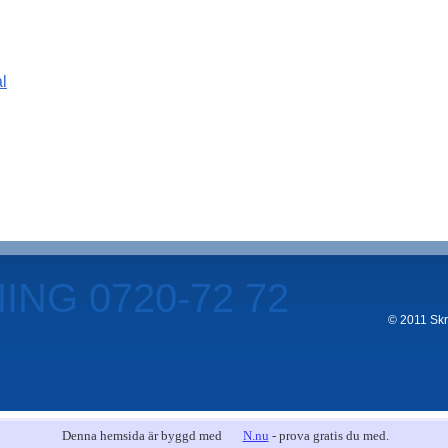
l
NG 0720-72 72
© 2011 Skro
Denna hemsida är byggd med
N.nu
- prova gratis du med.