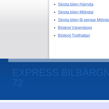
Skrota bilen Härryda
Skrota bilen Mölndal
Skrota bilen få pengar Mölnda
Bilskrot Vänersborg
Bilskrot Trollhättan
EXPRESS BILBÄRGNI
72