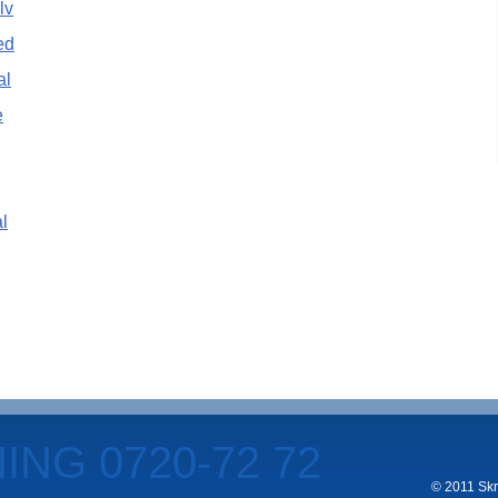
lv
ed
al
e
l
NG 0720-72 72
© 2011 Skro