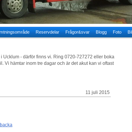
mtningsområde
Reservdelar
Frågor&svar
Blogg
Foto
Bi
en i Ucklum - därför finns vi. Ring 0720-727272 eller boka
il. Vi hämtar inom tre dagar och är det akut kan vi oftast
11 juli 2015
sbacka