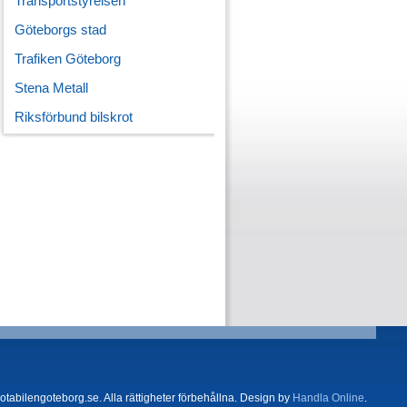
Transportstyrelsen
Göteborgs stad
Trafiken Göteborg
Stena Metall
Riksförbund bilskrot
tabilengoteborg.se. Alla rättigheter förbehållna. Design by
Handla Online
.