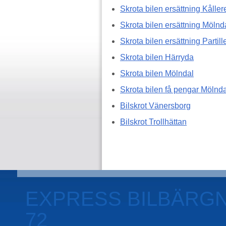
Skrota bilen ersättning Kåller
Skrota bilen ersättning Mölnd
Skrota bilen ersättning Partill
Skrota bilen Härryda
Skrota bilen Mölndal
Skrota bilen få pengar Mölnda
Bilskrot Vänersborg
Bilskrot Trollhättan
EXPRESS BILBÄRGNI
72