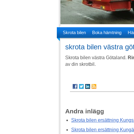
Skrota bilen
Boka hämtning
Hä
skrota bilen västra gö
Skrota bilen västra Götaland.
Ri
av din skrotbil.
Andra inlägg
Skrota bilen ersättning Kung
Skrota bilen ersättning Kungä