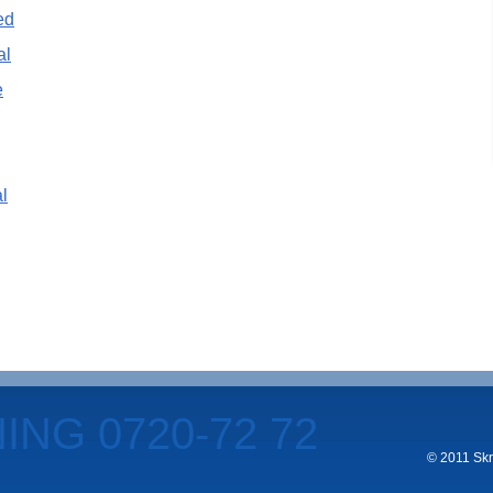
ed
al
e
l
NG 0720-72 72
© 2011 Skro