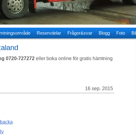
mtningsområde
Reservdelar
Frågor&svar
Blogg
Foto
Bi
taland
ng 0720-727272
eller boka online för gratis hämtning
16 sep. 2015
sbacka
lv