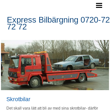
SKROTA BILEN
BOKA HÄMTNING
Express Bilbärgning 0720-72
72 72
HÄMTNINGSOMRÅDE
RESERVDELAR
FRÅGOR&SVAR
BLOGG
FOTO
BILBÄRGNING
KONTAKTA OSS
Skrotbilar
Det skall vara lätt att bli av med sina skrotbilar- därför