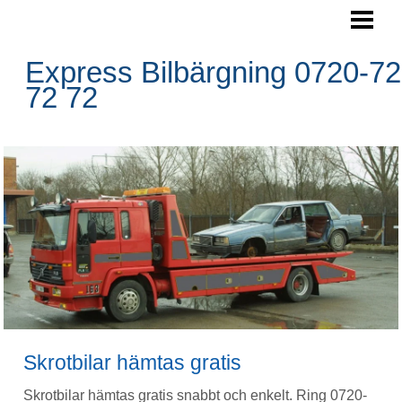
SKROTA BILEN
BOKA HÄMTNING
Express Bilbärgning 0720-72
72 72
HÄMTNINGSOMRÅDE
RESERVDELAR
FRÅGOR&SVAR
BLOGG
FOTO
BILBÄRGNING
KONTAKTA OSS
Skrotbilar hämtas gratis
Skrotbilar hämtas gratis snabbt och enkelt. Ring 0720-