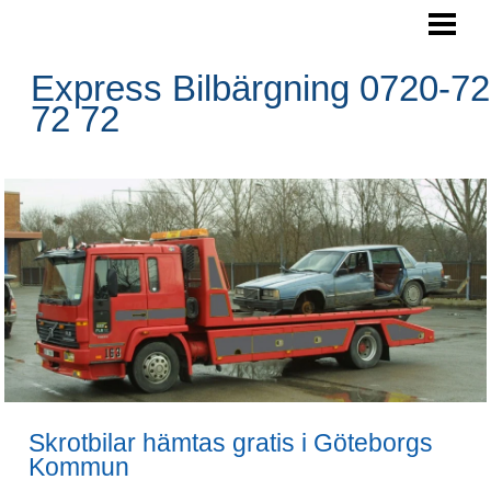
SKROTA BILEN
BOKA HÄMTNING
Express Bilbärgning 0720-72
72 72
HÄMTNINGSOMRÅDE
RESERVDELAR
FRÅGOR&SVAR
BLOGG
FOTO
BILBÄRGNING
KONTAKTA OSS
Skrotbilar hämtas gratis i Göteborgs
Kommun