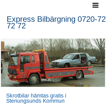
SKROTA BILEN
BOKA HÄMTNING
Express Bilbärgning 0720-72
72 72
HÄMTNINGSOMRÅDE
RESERVDELAR
FRÅGOR&SVAR
BLOGG
FOTO
BILBÄRGNING
KONTAKTA OSS
Skrotbilar hämtas gratis i
Stenungsunds Kommun